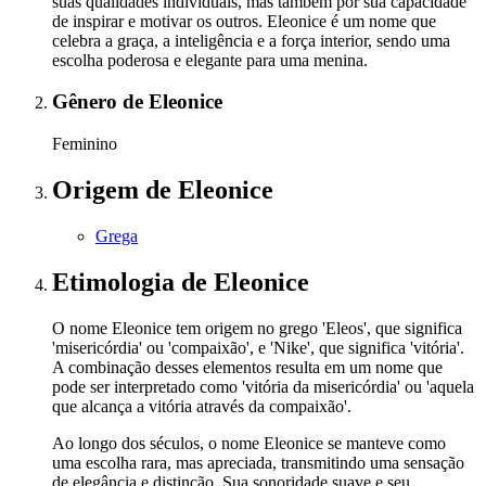
suas qualidades individuais, mas também por sua capacidade
de inspirar e motivar os outros. Eleonice é um nome que
celebra a graça, a inteligência e a força interior, sendo uma
escolha poderosa e elegante para uma menina.
Gênero
de Eleonice
Feminino
Origem
de Eleonice
Grega
Etimologia
de Eleonice
O nome Eleonice tem origem no grego 'Eleos', que significa
'misericórdia' ou 'compaixão', e 'Nike', que significa 'vitória'.
A combinação desses elementos resulta em um nome que
pode ser interpretado como 'vitória da misericórdia' ou 'aquela
que alcança a vitória através da compaixão'.
Ao longo dos séculos, o nome Eleonice se manteve como
uma escolha rara, mas apreciada, transmitindo uma sensação
de elegância e distinção. Sua sonoridade suave e seu