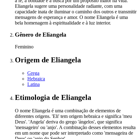
a fé, a bondade e a busca por um propósito maior na vida.
Eliangela sugere uma personalidade radiante, com uma
capacidade inata de iluminar o caminho dos outros e transmitir
mensagens de esperança e amor. O nome Eliangela é uma
bela homenagem à espiritualidade e à luz interior.
Gênero
de Eliangela
Feminino
Origem
de Eliangela
Grega
Hebraica
Latina
Etimologia
de Eliangela
O nome Eliangela é uma combinação de elementos de
diferentes origens. 'Eli' tem origem hebraica e significa 'meu
Deus'. 'Angela' deriva do grego 'ángelos', que significa
'mensageiro' ou 'anjo'. A combinação desses elementos resulta
em um nome que pode ser interpretado como 'mensageira de
Deus' ou 'anjo do Senhor'.