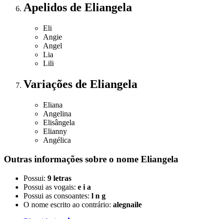
Apelidos
de Eliangela
Eli
Angie
Angel
Lia
Lili
Variações
de Eliangela
Eliana
Angelina
Elisângela
Elianny
Angélica
Outras informações sobre
o nome
Eliangela
Possui:
9 letras
Possui as vogais:
e i a
Possui as consoantes:
l n g
O nome escrito ao contrário:
alegnaile