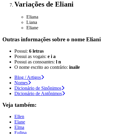
Variações
de Eliani
Eliana
Liana
Eliane
Outras informações sobre
o nome
Eliani
Possui:
6 letras
Possui as vogais:
e i a
Possui as consoantes:
l n
O nome escrito ao contrário:
inaile
Blog / Artigos
Nomes
Dicionário de Sinônimos
Dicionário de Antônimos
Veja também:
Ellen
Elane
Elma
Eulina