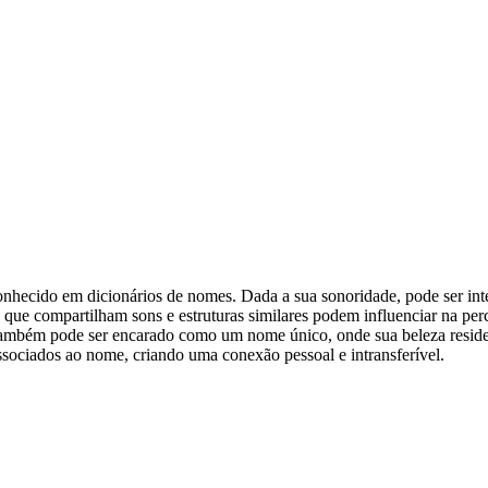
onhecido em dicionários de nomes. Dada a sua sonoridade, pode ser i
s que compartilham sons e estruturas similares podem influenciar na p
i também pode ser encarado como um nome único, onde sua beleza reside 
associados ao nome, criando uma conexão pessoal e intransferível.