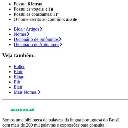
Possui:
6 letras
Possui as vogais:
e i a
Possui as consoantes:
l r
O nome escrito ao contrário:
araile
Blog / Artigos
Nomes
Dicionário de Sinônimos
Dicionário de Antônimos
Veja também:
Euller
Eloir
Eloar
Elir
Elair
Mais Nomes
Somos uma biblioteca de palavras da língua portuguesa do Brasil
com mais de 200 mil palavras e expressões para consulta.