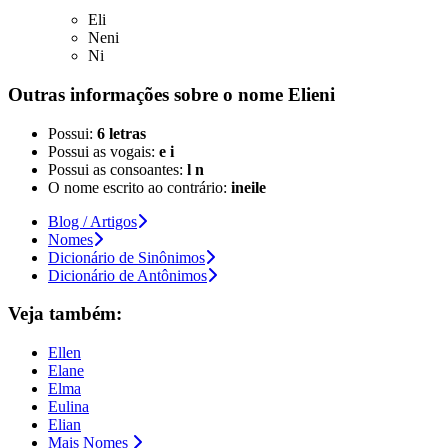
Eli
Neni
Ni
Outras informações sobre
o nome
Elieni
Possui:
6 letras
Possui as vogais:
e i
Possui as consoantes:
l n
O nome escrito ao contrário:
ineile
Blog / Artigos
Nomes
Dicionário de Sinônimos
Dicionário de Antônimos
Veja também:
Ellen
Elane
Elma
Eulina
Elian
Mais Nomes