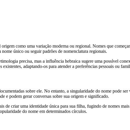
vel origem como uma variação moderna ou regional. Nomes que começam c
um nome único ou seguir padrões de nomenclatura regionais.
a etimologia precisa, mas a influência hebraica sugere uma possível con
s existentes, adaptando-os para atender a preferências pessoais ou famil
documentadas sobre ele. No entanto, a singularidade do nome pode ser 
ade e podem gerar conversas sobre sua origem e significado.
is de criar uma identidade única para sua filha, fugindo de nomes mais
popularidade do nome em determinados círculos.