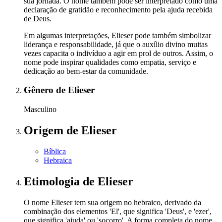
sua jornada. O nome também pode ser interpretado como uma
declaração de gratidão e reconhecimento pela ajuda recebida
de Deus.
Em algumas interpretações, Elieser pode também simbolizar
liderança e responsabilidade, já que o auxílio divino muitas
vezes capacita o indivíduo a agir em prol de outros. Assim, o
nome pode inspirar qualidades como empatia, serviço e
dedicação ao bem-estar da comunidade.
Gênero
de Elieser
Masculino
Origem
de Elieser
Bíblica
Hebraica
Etimologia
de Elieser
O nome Elieser tem sua origem no hebraico, derivado da
combinação dos elementos 'El', que significa 'Deus', e 'ezer',
que significa 'ajuda' ou 'socorro'. A forma completa do nome,