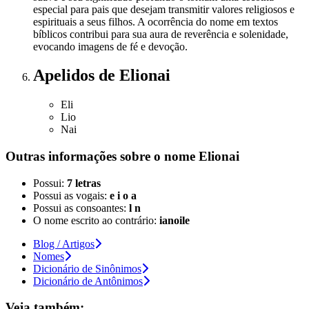
especial para pais que desejam transmitir valores religiosos e
espirituais a seus filhos. A ocorrência do nome em textos
bíblicos contribui para sua aura de reverência e solenidade,
evocando imagens de fé e devoção.
Apelidos
de Elionai
Eli
Lio
Nai
Outras informações sobre
o nome
Elionai
Possui:
7 letras
Possui as vogais:
e i o a
Possui as consoantes:
l n
O nome escrito ao contrário:
ianoile
Blog / Artigos
Nomes
Dicionário de Sinônimos
Dicionário de Antônimos
Veja também: