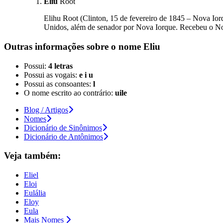
Eliu
Root
Elihu Root (Clinton, 15 de fevereiro de 1845 – Nova Iorq
Unidos, além de senador por Nova Iorque. Recebeu o N
Outras informações sobre
o nome
Eliu
Possui:
4 letras
Possui as vogais:
e i u
Possui as consoantes:
l
O nome escrito ao contrário:
uile
Blog / Artigos
Nomes
Dicionário de Sinônimos
Dicionário de Antônimos
Veja também:
Eliel
Eloi
Eulália
Eloy
Eula
Mais Nomes