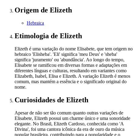
Origem
de Elizeth
Hebraica
Etimologia
de Elizeth
Elizeth é uma variação do nome Elisabete, que tem origem no
hebraico 'Elisheba'. 'Eli' significa 'meu Deus' e 'sheba'
significa 'juramento' ou 'abundância'. Ao longo do tempo,
Elisabete se ramificou em diversas formas e adaptações em
diferentes línguas e culturas, resultando em variantes como
Elizabeth, Isabel, Elisa e Elizeth. A variação Elizeth é menos
comum, mas mantém a essência e o significado original do
nome.
Curiosidades
de Elizeth
Apesar de não ser tão comum quanto outras variações de
Elisabete, Elizeth possui um charme único e uma sonoridade
elegante. No Brasil, Elizeth Cardoso, conhecida como 'A
Divina', foi uma cantora icônica da era de ouro da música
popular brasileira, contribuindo para a popularidade e o