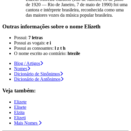
de 1920 — Rio de Janeiro, 7 de maio de 1990) foi uma
cantora e intérprete brasileira, reconhecida como uma
das maiores vozes da música popular brasileira.
Outras informações sobre
o nome
Elizeth
Possui:
7 letras
Possui as vogais:
e i
Possui as consoantes:
l z t h
O nome escrito ao contrário:
htezile
Blog / Artigos
Nomes
Dicionário de Sinônimos
Dicionário de Antônimos
Veja também:
Elizete
Elisete
Elzita
Elizeti
Mais Nomes