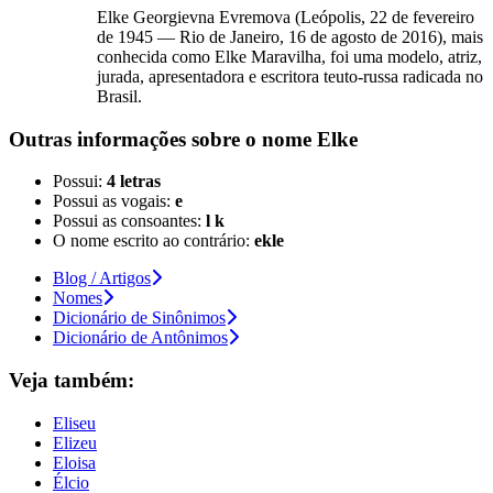
Elke Georgievna Evremova (Leópolis, 22 de fevereiro
de 1945 — Rio de Janeiro, 16 de agosto de 2016), mais
conhecida como Elke Maravilha, foi uma modelo, atriz,
jurada, apresentadora e escritora teuto-russa radicada no
Brasil.
Outras informações sobre
o nome
Elke
Possui:
4 letras
Possui as vogais:
e
Possui as consoantes:
l k
O nome escrito ao contrário:
ekle
Blog / Artigos
Nomes
Dicionário de Sinônimos
Dicionário de Antônimos
Veja também:
Eliseu
Elizeu
Eloisa
Élcio