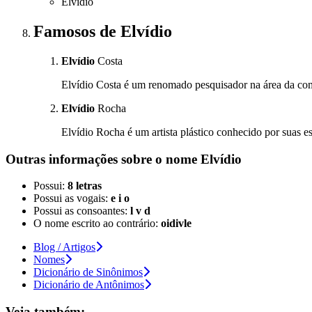
Elvidio
Famosos
de Elvídio
Elvídio
Costa
Elvídio Costa é um renomado pesquisador na área da compu
Elvídio
Rocha
Elvídio Rocha é um artista plástico conhecido por suas e
Outras informações sobre
o nome
Elvídio
Possui:
8 letras
Possui as vogais:
e i o
Possui as consoantes:
l v d
O nome escrito ao contrário:
oidivle
Blog / Artigos
Nomes
Dicionário de Sinônimos
Dicionário de Antônimos
Veja também: