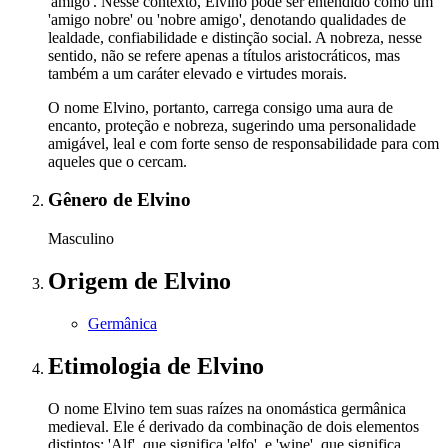
'amigo'. Nesse contexto, Elvino pode ser entendido como um
'amigo nobre' ou 'nobre amigo', denotando qualidades de
lealdade, confiabilidade e distinção social. A nobreza, nesse
sentido, não se refere apenas a títulos aristocráticos, mas
também a um caráter elevado e virtudes morais.
O nome Elvino, portanto, carrega consigo uma aura de
encanto, proteção e nobreza, sugerindo uma personalidade
amigável, leal e com forte senso de responsabilidade para com
aqueles que o cercam.
Gênero
de Elvino
Masculino
Origem
de Elvino
Germânica
Etimologia
de Elvino
O nome Elvino tem suas raízes na onomástica germânica
medieval. Ele é derivado da combinação de dois elementos
distintos: 'Alf', que significa 'elfo', e 'wine', que significa