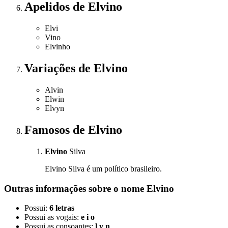
Apelidos
de Elvino
Elvi
Vino
Elvinho
Variações
de Elvino
Alvin
Elwin
Elvyn
Famosos
de Elvino
Elvino
Silva
Elvino Silva é um político brasileiro.
Outras informações sobre
o nome
Elvino
Possui:
6 letras
Possui as vogais:
e i o
Possui as consoantes:
l v n