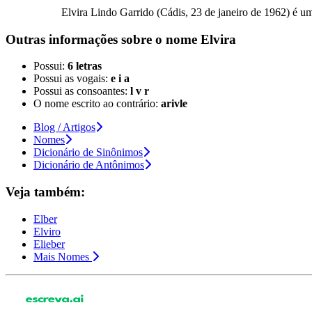
Elvira Lindo Garrido (Cádis, 23 de janeiro de 1962) é uma
Outras informações sobre
o nome
Elvira
Possui:
6 letras
Possui as vogais:
e i a
Possui as consoantes:
l v r
O nome escrito ao contrário:
arivle
Blog / Artigos
Nomes
Dicionário de Sinônimos
Dicionário de Antônimos
Veja também:
Elber
Elviro
Elieber
Mais Nomes