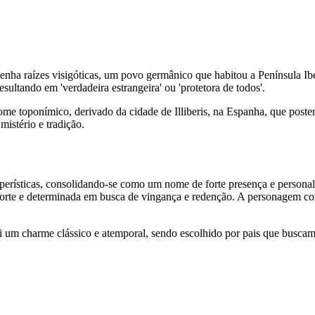
enha raízes visigóticas, um povo germânico que habitou a Península Ibé
resultando em 'verdadeira estrangeira' ou 'protetora de todos'.
ome toponímico, derivado da cidade de Illiberis, na Espanha, que pos
mistério e tradição.
operísticas, consolidando-se como um nome de forte presença e persona
orte e determinada em busca de vingança e redenção. A personagem con
 um charme clássico e atemporal, sendo escolhido por pais que buscam