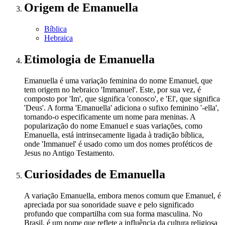
Origem
de Emanuella
Bíblica
Hebraica
Etimologia
de Emanuella
Emanuella é uma variação feminina do nome Emanuel, que
tem origem no hebraico 'Immanuel'. Este, por sua vez, é
composto por 'Im', que significa 'conosco', e 'El', que significa
'Deus'. A forma 'Emanuella' adiciona o sufixo feminino '-ella',
tornando-o especificamente um nome para meninas. A
popularização do nome Emanuel e suas variações, como
Emanuella, está intrinsecamente ligada à tradição bíblica,
onde 'Immanuel' é usado como um dos nomes proféticos de
Jesus no Antigo Testamento.
Curiosidades
de Emanuella
A variação Emanuella, embora menos comum que Emanuel, é
apreciada por sua sonoridade suave e pelo significado
profundo que compartilha com sua forma masculina. No
Brasil, é um nome que reflete a influência da cultura religiosa