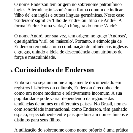
O nome Enderson tem origem no sobrenome patronímico
inglês. A terminação '-son' é uma forma comum de indicar
'filho de' em inglês e outras línguas germânicas. Neste caso,
'Enderson' significa 'filho de Endre' ou 'filho de André'. A
forma 'Endre' é uma variação húngara do nome 'André'.
O nome André, por sua vez, tem origem no grego 'Andreas',
que significa 'viril' ou 'másculo'. Portanto, a etimologia de
Enderson remonta a uma combinação de influências inglesas
e gregas, unindo a ideia de descendência com atributos de
força e masculinidade.
Curiosidades
de Enderson
Embora não seja um nome amplamente documentado em
registros históricos ou culturais, Enderson é reconhecido
como um nome moderno e relativamente incomum. A sua
popularidade pode variar dependendo da região e das
tendências de nomes em diferentes países. No Brasil, nomes
com sonoridade internacional, como Enderson, têm ganhado
espaço, especialmente entre pais que buscam nomes únicos e
distintos para seus filhos.
A utilização do sobrenome como nome próprio é uma prática