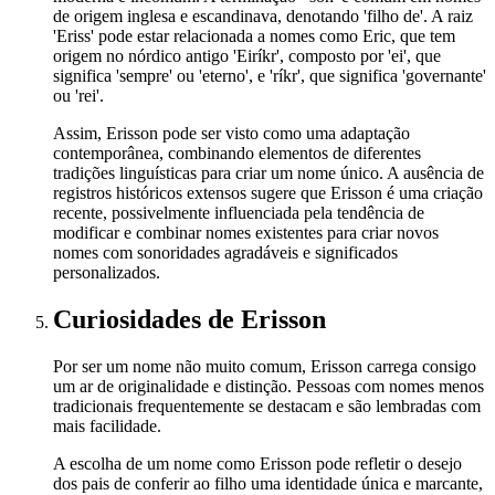
de origem inglesa e escandinava, denotando 'filho de'. A raiz
'Eriss' pode estar relacionada a nomes como Eric, que tem
origem no nórdico antigo 'Eiríkr', composto por 'ei', que
significa 'sempre' ou 'eterno', e 'ríkr', que significa 'governante'
ou 'rei'.
Assim, Erisson pode ser visto como uma adaptação
contemporânea, combinando elementos de diferentes
tradições linguísticas para criar um nome único. A ausência de
registros históricos extensos sugere que Erisson é uma criação
recente, possivelmente influenciada pela tendência de
modificar e combinar nomes existentes para criar novos
nomes com sonoridades agradáveis e significados
personalizados.
Curiosidades
de Erisson
Por ser um nome não muito comum, Erisson carrega consigo
um ar de originalidade e distinção. Pessoas com nomes menos
tradicionais frequentemente se destacam e são lembradas com
mais facilidade.
A escolha de um nome como Erisson pode refletir o desejo
dos pais de conferir ao filho uma identidade única e marcante,