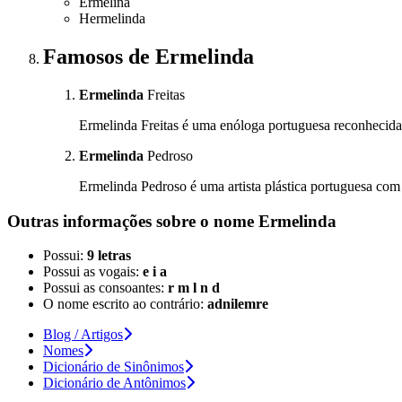
Ermelina
Hermelinda
Famosos
de Ermelinda
Ermelinda
Freitas
Ermelinda Freitas é uma enóloga portuguesa reconhecida 
Ermelinda
Pedroso
Ermelinda Pedroso é uma artista plástica portuguesa com
Outras informações sobre
o nome
Ermelinda
Possui:
9 letras
Possui as vogais:
e i a
Possui as consoantes:
r m l n d
O nome escrito ao contrário:
adnilemre
Blog / Artigos
Nomes
Dicionário de Sinônimos
Dicionário de Antônimos