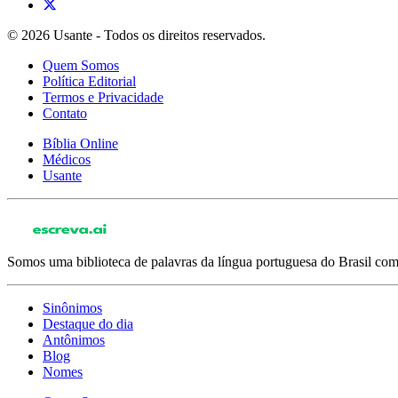
© 2026 Usante - Todos os direitos reservados.
Quem Somos
Política Editorial
Termos e Privacidade
Contato
Bíblia Online
Médicos
Usante
Somos uma biblioteca de palavras da língua portuguesa do Brasil com 
Sinônimos
Destaque do dia
Antônimos
Blog
Nomes