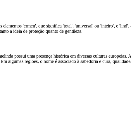
entos 'ermen', que significa 'total', 'universal' ou 'inteiro', e 'lind',
nto a ideia de proteção quanto de gentileza.
da possui uma presença histórica em diversas culturas europeias. A va
m algumas regiões, o nome é associado à sabedoria e cura, qualidades a