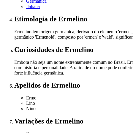
Germânica
Italiana
Etimologia
de Ermelino
Ermelino tem origem germânica, derivado do elemento 'ermen', que 
germânico 'Ermenold', composto por 'ermen' e 'wald', significand
Curiosidades
de Ermelino
Embora não seja um nome extremamente comum no Brasil, Ermel
com história e personalidade. A raridade do nome pode conferir
forte influência germânica.
Apelidos
de Ermelino
Erme
Lino
Nino
Variações
de Ermelino