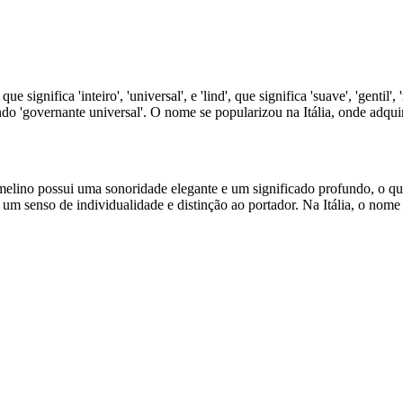
significa 'inteiro', 'universal', e 'lind', que significa 'suave', 'genti
o 'governante universal'. O nome se popularizou na Itália, onde adquiriu
ino possui uma sonoridade elegante e um significado profundo, o que
 um senso de individualidade e distinção ao portador. Na Itália, o no