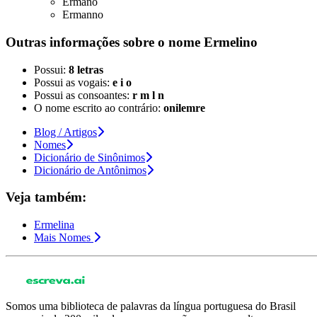
Ermano
Ermanno
Outras informações sobre
o nome
Ermelino
Possui:
8 letras
Possui as vogais:
e i o
Possui as consoantes:
r m l n
O nome escrito ao contrário:
onilemre
Blog / Artigos
Nomes
Dicionário de Sinônimos
Dicionário de Antônimos
Veja também:
Ermelina
Mais Nomes
Somos uma biblioteca de palavras da língua portuguesa do Brasil