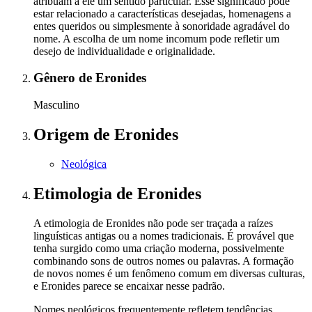
atribuam a ele um sentido particular. Esse significado pode
estar relacionado a características desejadas, homenagens a
entes queridos ou simplesmente à sonoridade agradável do
nome. A escolha de um nome incomum pode refletir um
desejo de individualidade e originalidade.
Gênero
de Eronides
Masculino
Origem
de Eronides
Neológica
Etimologia
de Eronides
A etimologia de Eronides não pode ser traçada a raízes
linguísticas antigas ou a nomes tradicionais. É provável que
tenha surgido como uma criação moderna, possivelmente
combinando sons de outros nomes ou palavras. A formação
de novos nomes é um fenômeno comum em diversas culturas,
e Eronides parece se encaixar nesse padrão.
Nomes neológicos frequentemente refletem tendências