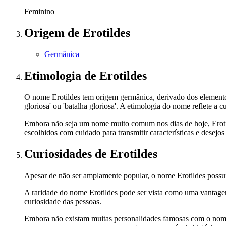
Feminino
Origem
de Erotildes
Germânica
Etimologia
de Erotildes
O nome Erotildes tem origem germânica, derivado dos elementos 
gloriosa' ou 'batalha gloriosa'. A etimologia do nome reflete a
Embora não seja um nome muito comum nos dias de hoje, Erotil
escolhidos com cuidado para transmitir características e desejos
Curiosidades
de Erotildes
Apesar de não ser amplamente popular, o nome Erotildes possui
A raridade do nome Erotildes pode ser vista como uma vantage
curiosidade das pessoas.
Embora não existam muitas personalidades famosas com o nome Er