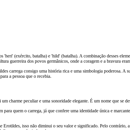
'heri' (exército, batalha) e 'hild' (batalha). A combinação desses ele
 cultura guerreira dos povos germânicos, onde a coragem e a bravura era
des carrega consigo uma história rica e uma simbologia poderosa. A 
 para a pessoa que o recebia.
 um charme peculiar e uma sonoridade elegante. É um nome que se destac
m para quem o carrega, já que confere uma identidade única e marcant
otildes, isso não diminui o seu valor e significado. Pelo contrário, a 