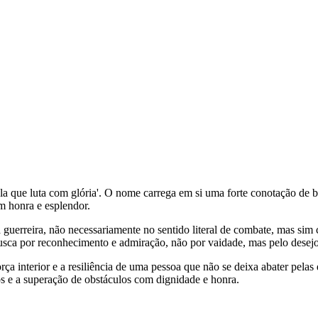
'aquela que luta com glória'. O nome carrega em si uma forte conotação de
m honra e esplendor.
 guerreira, não necessariamente no sentido literal de combate, mas si
sca por reconhecimento e admiração, não por vaidade, mas pelo desejo d
ça interior e a resiliência de uma pessoa que não se deixa abater pela
os e a superação de obstáculos com dignidade e honra.