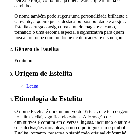
beleza e força, como uma pequena estrela que ilumina o
caminho.
O nome também pode sugerir uma personalidade brilhante e
cativante, alguém que se destaca por sua bondade e alegria.
Estelita carrega consigo uma aura de magia e encanto,
tornando-o uma escolha especial e significativa para quem
busca um nome com um toque de delicadeza e inspiração.
Gênero
de Estelita
Feminino
Origem
de Estelita
Latina
Etimologia
de Estelita
O nome Estelita é um diminutivo de 'Estela', que tem origem
no latim 'stella', significando estrela. A formação de
diminutivos é comum em diversas línguas, incluindo o latim e
suas derivações românicas, como o português e o espanhol.
Estelita, portanto, preserva o significado original de 'estrela',