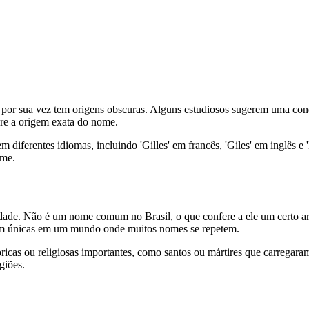
 por sua vez tem origens obscuras. Alguns estudiosos sugerem uma conexã
bre a origem exata do nome.
 diferentes idiomas, incluindo 'Gilles' em francês, 'Giles' em inglês e 
ome.
ridade. Não é um nome comum no Brasil, o que confere a ele um certo a
erem únicas em um mundo onde muitos nomes se repetem.
tóricas ou religiosas importantes, como santos ou mártires que carrega
giões.