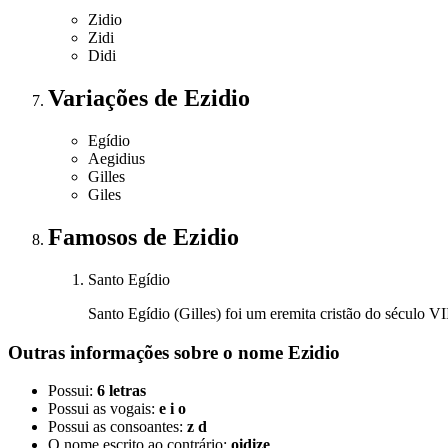
Zidio
Zidi
Didi
Variações
de Ezidio
Egídio
Aegidius
Gilles
Giles
Famosos
de Ezidio
Santo Egídio
Santo Egídio (Gilles) foi um eremita cristão do século 
Outras informações sobre
o nome
Ezidio
Possui:
6 letras
Possui as vogais:
e i o
Possui as consoantes:
z d
O nome escrito ao contrário:
oidize