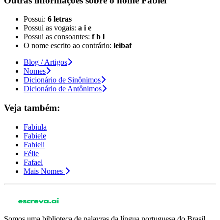
Outras informações sobre
o nome
Fabiel
Possui:
6 letras
Possui as vogais:
a i e
Possui as consoantes:
f b l
O nome escrito ao contrário:
leibaf
Blog / Artigos
Nomes
Dicionário de Sinônimos
Dicionário de Antônimos
Veja também:
Fabiula
Fabiele
Fabieli
Félie
Fafael
Mais Nomes
Somos uma biblioteca de palavras da língua portuguesa do Brasil