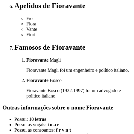
Apelidos
de Fioravante
Fio
Fiora
Vante
Fiori
Famosos
de Fioravante
Fioravante
Magli
Fioravante Magli foi um engenheiro e político italiano.
Fioravante
Bosco
Fioravante Bosco (1922-1997) foi um advogado e
político italiano.
Outras informações sobre
o nome
Fioravante
Possui:
10 letras
Possui as vogais:
i o a e
Possui as consoantes:
f r v n t