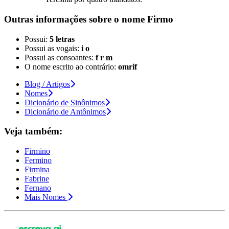
Outras informações sobre
o nome
Firmo
Possui:
5 letras
Possui as vogais:
i o
Possui as consoantes:
f r m
O nome escrito ao contrário:
omrif
Blog / Artigos
Nomes
Dicionário de Sinônimos
Dicionário de Antônimos
Veja também:
Firmino
Fermino
Firmina
Fabrine
Fernano
Mais Nomes