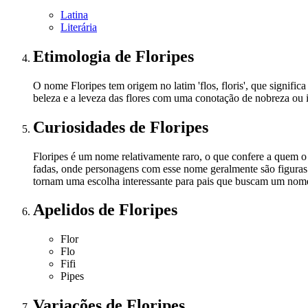
Latina
Literária
Etimologia
de Floripes
O nome Floripes tem origem no latim 'flos, floris', que signific
beleza e a leveza das flores com uma conotação de nobreza ou i
Curiosidades
de Floripes
Floripes é um nome relativamente raro, o que confere a quem o 
fadas, onde personagens com esse nome geralmente são figuras 
tornam uma escolha interessante para pais que buscam um nome
Apelidos
de Floripes
Flor
Flo
Fifi
Pipes
Variações
de Floripes