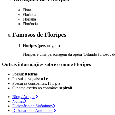
Flora
Florinda
Floriana
Florência
Famosos
de Floripes
Floripes
(personagem)
Floripes é uma personagem da ópera 'Orlando furioso', 
Outras informações sobre
o nome
Floripes
Possui:
8 letras
Possui as vogais:
o i e
Possui as consoantes:
f l r p s
O nome escrito ao contrário:
sepirolf
Blog / Artigos
Nomes
Dicionário de Sinônimos
Dicionário de Antônimos