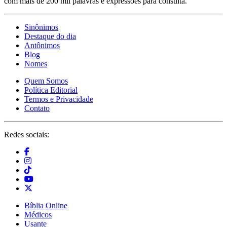
com mais de 200 mil palavras e expressões para consulta.
Sinônimos
Destaque do dia
Antônimos
Blog
Nomes
Quem Somos
Política Editorial
Termos e Privacidade
Contato
Redes sociais:
Bíblia Online
Médicos
Usante