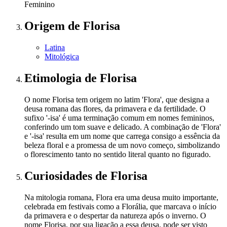
Feminino
Origem
de Florisa
Latina
Mitológica
Etimologia
de Florisa
O nome Florisa tem origem no latim 'Flora', que designa a
deusa romana das flores, da primavera e da fertilidade. O
sufixo '-isa' é uma terminação comum em nomes femininos,
conferindo um tom suave e delicado. A combinação de 'Flora'
e '-isa' resulta em um nome que carrega consigo a essência da
beleza floral e a promessa de um novo começo, simbolizando
o florescimento tanto no sentido literal quanto no figurado.
Curiosidades
de Florisa
Na mitologia romana, Flora era uma deusa muito importante,
celebrada em festivais como a Florália, que marcava o início
da primavera e o despertar da natureza após o inverno. O
nome Florisa, por sua ligação a essa deusa, pode ser visto