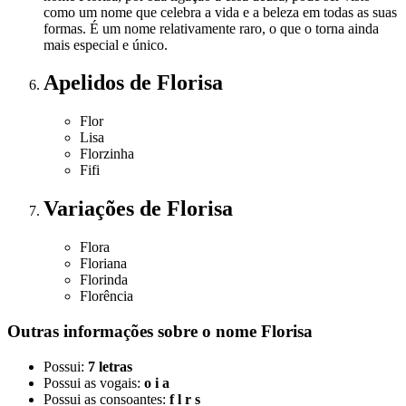
como um nome que celebra a vida e a beleza em todas as suas
formas. É um nome relativamente raro, o que o torna ainda
mais especial e único.
Apelidos
de Florisa
Flor
Lisa
Florzinha
Fifi
Variações
de Florisa
Flora
Floriana
Florinda
Florência
Outras informações sobre
o nome
Florisa
Possui:
7 letras
Possui as vogais:
o i a
Possui as consoantes:
f l r s