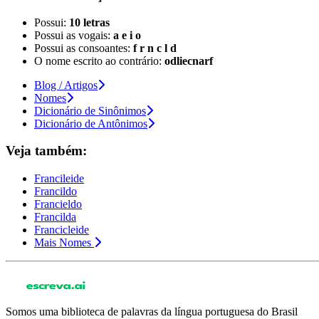
Possui:
10 letras
Possui as vogais:
a e i o
Possui as consoantes:
f r n c l d
O nome escrito ao contrário:
odliecnarf
Blog / Artigos
Nomes
Dicionário de Sinônimos
Dicionário de Antônimos
Veja também:
Francileide
Francildo
Francieldo
Francilda
Francicleide
Mais Nomes
Somos uma biblioteca de palavras da língua portuguesa do Brasil