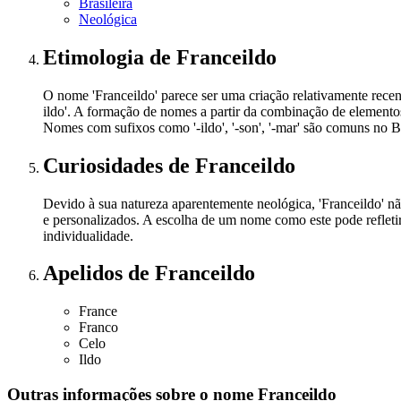
Brasileira
Neológica
Etimologia
de Franceildo
O nome 'Franceildo' parece ser uma criação relativamente rece
ildo'. A formação de nomes a partir da combinação de elementos 
Nomes com sufixos como '-ildo', '-son', '-mar' são comuns no B
Curiosidades
de Franceildo
Devido à sua natureza aparentemente neológica, 'Franceildo' nã
e personalizados. A escolha de um nome como este pode reflet
individualidade.
Apelidos
de Franceildo
France
Franco
Celo
Ildo
Outras informações sobre
o nome
Franceildo