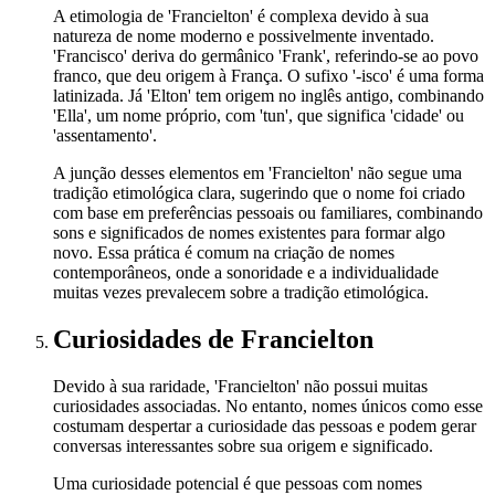
A etimologia de 'Francielton' é complexa devido à sua
natureza de nome moderno e possivelmente inventado.
'Francisco' deriva do germânico 'Frank', referindo-se ao povo
franco, que deu origem à França. O sufixo '-isco' é uma forma
latinizada. Já 'Elton' tem origem no inglês antigo, combinando
'Ella', um nome próprio, com 'tun', que significa 'cidade' ou
'assentamento'.
A junção desses elementos em 'Francielton' não segue uma
tradição etimológica clara, sugerindo que o nome foi criado
com base em preferências pessoais ou familiares, combinando
sons e significados de nomes existentes para formar algo
novo. Essa prática é comum na criação de nomes
contemporâneos, onde a sonoridade e a individualidade
muitas vezes prevalecem sobre a tradição etimológica.
Curiosidades
de Francielton
Devido à sua raridade, 'Francielton' não possui muitas
curiosidades associadas. No entanto, nomes únicos como esse
costumam despertar a curiosidade das pessoas e podem gerar
conversas interessantes sobre sua origem e significado.
Uma curiosidade potencial é que pessoas com nomes