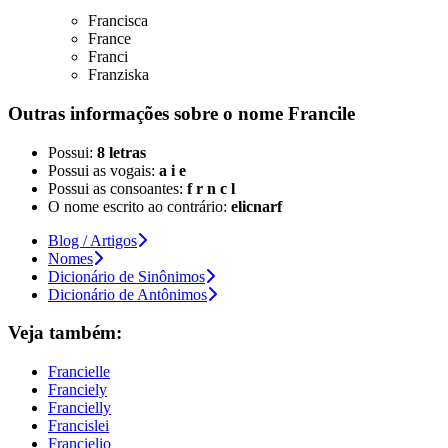
Francisca
France
Franci
Franziska
Outras informações sobre
o nome
Francile
Possui:
8 letras
Possui as vogais:
a i e
Possui as consoantes:
f r n c l
O nome escrito ao contrário:
elicnarf
Blog / Artigos
Nomes
Dicionário de Sinônimos
Dicionário de Antônimos
Veja também:
Francielle
Franciely
Francielly
Francislei
Francielio