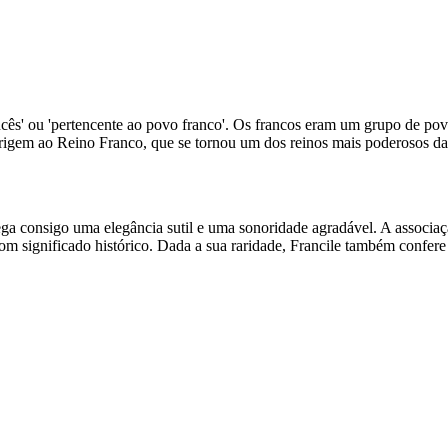
rancês' ou 'pertencente ao povo franco'. Os francos eram um grupo de po
origem ao Reino Franco, que se tornou um dos reinos mais poderosos d
a consigo uma elegância sutil e uma sonoridade agradável. A associaç
om significado histórico. Dada a sua raridade, Francile também confere