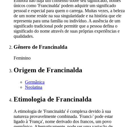
Embora não haja um consenso sobre seu significado, nomes
únicos como 'Francinalda' podem adquirir um significado
pessoal e especial para quem o carrega. Muitas vezes, a beleza
de um nome reside na sua singularidade e na história que ele
representa para uma família ou indivíduo. A ausência de um
significado tradicional pode permitir que a pessoa defina o
significado do nome através de suas próprias experiências e
qualidades.
Gênero
de Francinalda
Feminino
Origem
de Francinalda
Germânica
Neolatina
Etimologia
de Francinalda
A etimologia de 'Francinalda' é complexa devido à sua
natureza provavelmente combinada. 'Franci-' pode estar
ligado à 'França', nome derivado dos francos, um povo
germânico. Alternativamente, pode ser uma variação de