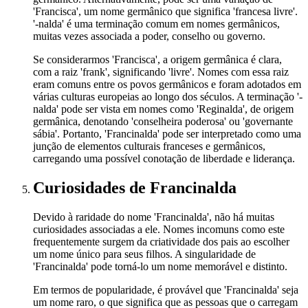
'Francisca', um nome germânico que significa 'francesa livre'.
'-nalda' é uma terminação comum em nomes germânicos,
muitas vezes associada a poder, conselho ou governo.
Se considerarmos 'Francisca', a origem germânica é clara,
com a raiz 'frank', significando 'livre'. Nomes com essa raiz
eram comuns entre os povos germânicos e foram adotados em
várias culturas europeias ao longo dos séculos. A terminação '-
nalda' pode ser vista em nomes como 'Reginalda', de origem
germânica, denotando 'conselheira poderosa' ou 'governante
sábia'. Portanto, 'Francinalda' pode ser interpretado como uma
junção de elementos culturais franceses e germânicos,
carregando uma possível conotação de liberdade e liderança.
Curiosidades
de Francinalda
Devido à raridade do nome 'Francinalda', não há muitas
curiosidades associadas a ele. Nomes incomuns como este
frequentemente surgem da criatividade dos pais ao escolher
um nome único para seus filhos. A singularidade de
'Francinalda' pode torná-lo um nome memorável e distinto.
Em termos de popularidade, é provável que 'Francinalda' seja
um nome raro, o que significa que as pessoas que o carregam