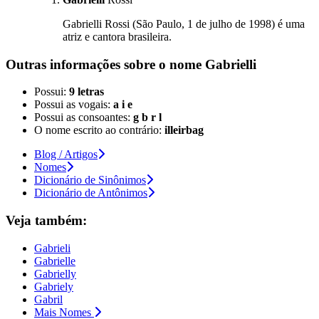
Gabrielli Rossi (São Paulo, 1 de julho de 1998) é uma
atriz e cantora brasileira.
Outras informações sobre
o nome
Gabrielli
Possui:
9 letras
Possui as vogais:
a i e
Possui as consoantes:
g b r l
O nome escrito ao contrário:
illeirbag
Blog / Artigos
Nomes
Dicionário de Sinônimos
Dicionário de Antônimos
Veja também:
Gabrieli
Gabrielle
Gabrielly
Gabriely
Gabril
Mais Nomes