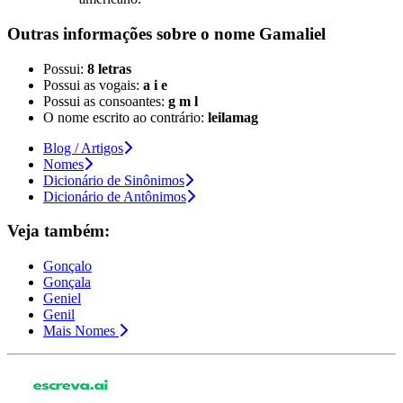
Outras informações sobre
o nome
Gamaliel
Possui:
8 letras
Possui as vogais:
a i e
Possui as consoantes:
g m l
O nome escrito ao contrário:
leilamag
Blog / Artigos
Nomes
Dicionário de Sinônimos
Dicionário de Antônimos
Veja também:
Gonçalo
Gonçala
Geniel
Genil
Mais Nomes