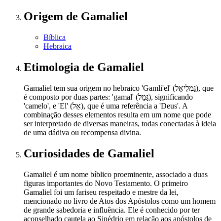
Origem
de Gamaliel
Bíblica
Hebraica
Etimologia
de Gamaliel
Gamaliel tem sua origem no hebraico 'Gamli'el' (גַּמְלִיאֵל), que
é composto por duas partes: 'gamal' (גָּמָל), significando
'camelo', e 'El' (אֵל), que é uma referência a 'Deus'. A
combinação desses elementos resulta em um nome que pode
ser interpretado de diversas maneiras, todas conectadas à ideia
de uma dádiva ou recompensa divina.
Curiosidades
de Gamaliel
Gamaliel é um nome bíblico proeminente, associado a duas
figuras importantes do Novo Testamento. O primeiro
Gamaliel foi um fariseu respeitado e mestre da lei,
mencionado no livro de Atos dos Apóstolos como um homem
de grande sabedoria e influência. Ele é conhecido por ter
aconselhado cautela ao Sinédrio em relação aos apóstolos de