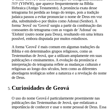
יהוה (YHWH), que aparece frequentemente na Bíblia
Hebraica (Antigo Testamento). A pronúncia exata desse
tetragrama foi perdida ao longo do tempo, pois a tradição
judaica passou a evitar pronunciar o nome de Deus em voz
alta, substituindo-o por títulos como Adonai (Senhor). A
forma 'Jeová' ou 'Geová' surgiu a partir da combinação das
consoantes do tetragrama com as vogais de 'Adonai' ou
'Elohim' (outro nome para Deus), resultando em uma leitura
possível, embora disputada por muitos estudiosos.
A forma 'Geová' é mais comum em algumas traduções da
Bíblia e em determinados grupos religiosos, como as
Testemunhas de Jeová, que a utilizam amplamente em suas
publicações e ensinamentos. A evolução da pronúncia e
interpretação do tetragrama reflete as mudanças culturais e
religiosas ao longo dos séculos, bem como as diferentes
abordagens teológicas sobre a natureza e a revelação do nome
de Deus.
Curiosidades
de Geová
O uso do nome Geová é particularmente proeminente nas
publicações das Testemunhas de Jeová, que enfatizam a
importância de conhecer e usar o nome pessoal de Deus. Essa