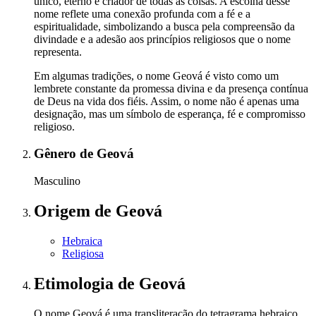
único, eterno e criador de todas as coisas. A escolha desse
nome reflete uma conexão profunda com a fé e a
espiritualidade, simbolizando a busca pela compreensão da
divindade e a adesão aos princípios religiosos que o nome
representa.
Em algumas tradições, o nome Geová é visto como um
lembrete constante da promessa divina e da presença contínua
de Deus na vida dos fiéis. Assim, o nome não é apenas uma
designação, mas um símbolo de esperança, fé e compromisso
religioso.
Gênero
de Geová
Masculino
Origem
de Geová
Hebraica
Religiosa
Etimologia
de Geová
O nome Geová é uma transliteração do tetragrama hebraico