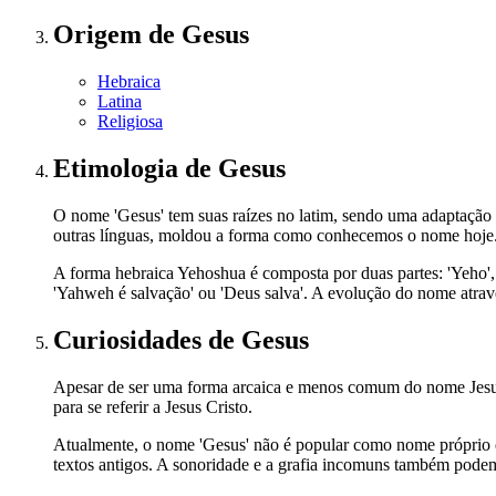
Origem
de Gesus
Hebraica
Latina
Religiosa
Etimologia
de Gesus
O nome 'Gesus' tem suas raízes no latim, sendo uma adaptação do nome grego 'Ἰησοῦς' (Iēsous), que 
outras línguas, moldou a forma como conhecemos o nome hoje
A forma hebraica Yehoshua é composta por duas partes: 'Yeho', 
'Yahweh é salvação' ou 'Deus salva'. A evolução do nome atravé
Curiosidades
de Gesus
Apesar de ser uma forma arcaica e menos comum do nome Jesus, 
para se referir a Jesus Cristo.
Atualmente, o nome 'Gesus' não é popular como nome próprio em 
textos antigos. A sonoridade e a grafia incomuns também podem d