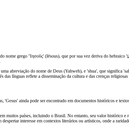
por sua vez deriva do hebraico 'יְהוֹשֻׁעַ' (Yehoshua). A transliteração para o latim e, posteriormente, para
.
uma abreviação do nome de Deus (Yahweh), e 'shua', que significa 'salva
s das línguas reflete a disseminação da cultura e das crenças religios
'Gesus' ainda pode ser encontrado em documentos históricos e textos r
muitos países, incluindo o Brasil. No entanto, seu valor histórico e r
espertar interesse em contextos literários ou artísticos, onde a raridad