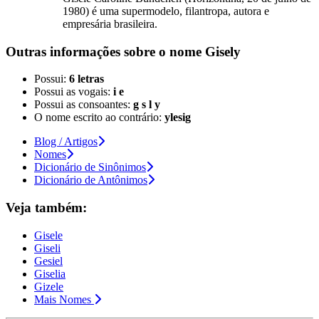
1980) é uma supermodelo, filantropa, autora e
empresária brasileira.
Outras informações sobre
o nome
Gisely
Possui:
6 letras
Possui as vogais:
i e
Possui as consoantes:
g s l y
O nome escrito ao contrário:
ylesig
Blog / Artigos
Nomes
Dicionário de Sinônimos
Dicionário de Antônimos
Veja também:
Gisele
Giseli
Gesiel
Giselia
Gizele
Mais Nomes