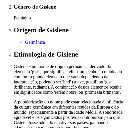
Gênero
de Gislene
Feminino
Origem
de Gislene
Germânica
Etimologia
de Gislene
Gislene é um nome de origem germânica, derivado do
elemento 'gisil', que significa 'refém' ou 'penhor', combinado
com um segundo elemento que varia dependendo da
interpretação, podendo ser 'lind' (suave, gentil) ou 'gisn'
(brilhante, radiante). A combinação desses elementos resulta
em significados como 'refém nobre' ou 'promessa brilhante'.
A popularização do nome pode estar relacionada à influência
da cultura germânica em diferentes regiões da Europa e do
mundo, especialmente a partir da Idade Média. A sonoridade
agradável e os significados positivos contribuíram para que
Gislene fosse adotado em diversos países, ganhando
adaptações e variações ao longo do tempo.