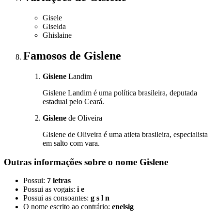
Gisele
Giselda
Ghislaine
Famosos
de Gislene
Gislene
Landim
Gislene Landim é uma política brasileira, deputada
estadual pelo Ceará.
Gislene
de Oliveira
Gislene de Oliveira é uma atleta brasileira, especialista
em salto com vara.
Outras informações sobre
o nome
Gislene
Possui:
7 letras
Possui as vogais:
i e
Possui as consoantes:
g s l n
O nome escrito ao contrário:
enelsig