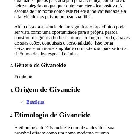
qualidades que os pais desejam para a criança, como força,
beleza, alegria ou qualquer outra característica positiva. A
escolha de um nome como este reflete a individualidade e a
criatividade dos pais ao nomear sua filha.
Além disso, a ausência de um significado predefinido pode
ser vista como uma oportunidade para a própria pessoa
construir o significado do seu nome ao longo da vida, através
de suas ações, conquistas e personalidade. Isso torna
'Givaneide' um nome singular e com potencial para se tornar
sinônimo de algo especial e único.
Gênero
de Givaneide
Feminino
Origem
de Givaneide
Brasileira
Etimologia
de Givaneide
A etimologia de 'Givaneide' é complexa devido à sua
provável origem como um nome moderno ou uma