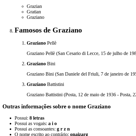
Grazian
Gratian
Graziano
Famosos
de Graziano
Graziano
Pellè
Graziano Pellè (San Cesario di Lecce, 15 de julho de 198
Graziano
Bini
Graziano Bini (San Daniele del Friuli, 7 de janeiro de 19
Graziano
Battistini
Graziano Battistini (Posta, 12 de maio de 1936 - Posta, 22
Outras informações sobre
o nome
Graziano
Possui:
8 letras
Possui as vogais:
a i o
Possui as consoantes:
g r z n
O nome escrito ao contrário:
onaizarg