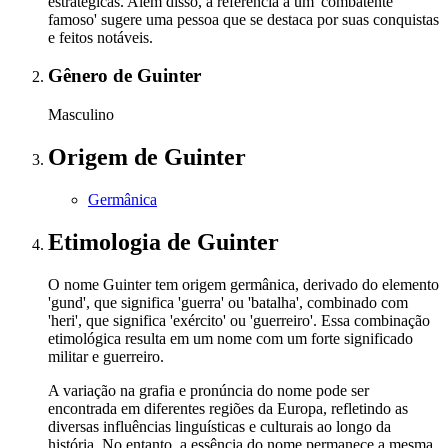
estratégicas. Além disso, a referência a um 'combatente
famoso' sugere uma pessoa que se destaca por suas conquistas
e feitos notáveis.
Gênero
de Guinter
Masculino
Origem
de Guinter
Germânica
Etimologia
de Guinter
O nome Guinter tem origem germânica, derivado do elemento
'gund', que significa 'guerra' ou 'batalha', combinado com
'heri', que significa 'exército' ou 'guerreiro'. Essa combinação
etimológica resulta em um nome com um forte significado
militar e guerreiro.
A variação na grafia e pronúncia do nome pode ser
encontrada em diferentes regiões da Europa, refletindo as
diversas influências linguísticas e culturais ao longo da
história. No entanto, a essência do nome permanece a mesma,