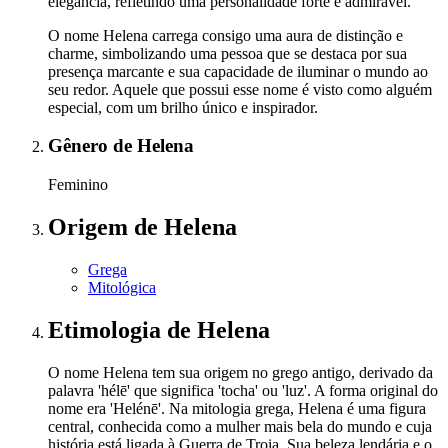
elegância, refletindo uma personalidade forte e admirável.
O nome Helena carrega consigo uma aura de distinção e
charme, simbolizando uma pessoa que se destaca por sua
presença marcante e sua capacidade de iluminar o mundo ao
seu redor. Aquele que possui esse nome é visto como alguém
especial, com um brilho único e inspirador.
Gênero
de Helena
Feminino
Origem
de Helena
Grega
Mitológica
Etimologia
de Helena
O nome Helena tem sua origem no grego antigo, derivado da
palavra 'hélē' que significa 'tocha' ou 'luz'. A forma original do
nome era 'Helénē'. Na mitologia grega, Helena é uma figura
central, conhecida como a mulher mais bela do mundo e cuja
história está ligada à Guerra de Troia. Sua beleza lendária e o