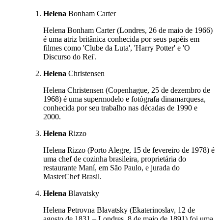
Helena
Bonham Carter
Helena Bonham Carter (Londres, 26 de maio de 1966)
é uma atriz britânica conhecida por seus papéis em
filmes como 'Clube da Luta', 'Harry Potter' e 'O
Discurso do Rei'.
Helena
Christensen
Helena Christensen (Copenhague, 25 de dezembro de
1968) é uma supermodelo e fotógrafa dinamarquesa,
conhecida por seu trabalho nas décadas de 1990 e
2000.
Helena
Rizzo
Helena Rizzo (Porto Alegre, 15 de fevereiro de 1978) é
uma chef de cozinha brasileira, proprietária do
restaurante Maní, em São Paulo, e jurada do
MasterChef Brasil.
Helena
Blavatsky
Helena Petrovna Blavatsky (Ekaterinoslav, 12 de
agosto de 1831 – Londres, 8 de maio de 1891) foi uma