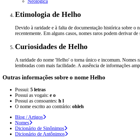
Neológica
Etimologia
de Helho
Devido à raridade e à falta de documentação histórica sobre o 
recentemente. Em alguns casos, nomes raros podem derivar de so
Curiosidades
de Helho
A raridade do nome 'Helho' o torna único e incomum. Nomes ra
lembradas com mais facilidade. A ausência de informações ampl
Outras informações sobre
o nome
Helho
Possui:
5 letras
Possui as vogais:
e o
Possui as consoantes:
h l
O nome escrito ao contrário:
ohleh
Blog / Artigos
Nomes
Dicionário de Sinônimos
Dicionário de Antônimos