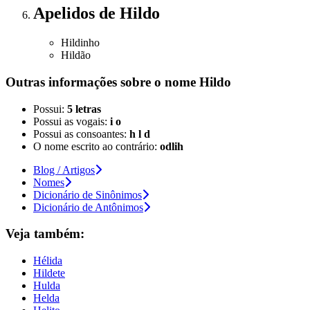
Apelidos
de Hildo
Hildinho
Hildão
Outras informações sobre
o nome
Hildo
Possui:
5 letras
Possui as vogais:
i o
Possui as consoantes:
h l d
O nome escrito ao contrário:
odlih
Blog / Artigos
Nomes
Dicionário de Sinônimos
Dicionário de Antônimos
Veja também:
Hélida
Hildete
Hulda
Helda