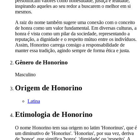
personificam valores como honestidade, justiça e lealdade,
inspirando aqueles ao seu redor a buscarem o melhor em si
mesmos.
A raiz do nome também sugere uma conexão com o conceito
de honra como um valor fundamental. Em diversas culturas, a
honra é vista como um pilar da sociedade, representando a
reputação, a dignidade e o respeito mútuo entre os indivíduos.
Assim, Honorino carrega consigo a responsabilidade de
manter essa tradição, agindo sempre de forma ética e justa.
Gênero
de Honorino
Masculino
Origem
de Honorino
Latina
Etimologia
de Honorino
O nome Honorino tem sua origem no latim 'Honorinus', que é
um diminutivo de 'Honorius'. 'Honorius', por sua vez, deriva
de 'honor', que significa 'honra', 'dignidade' ou 'respeito'. A