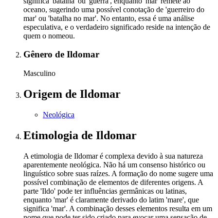
significa 'batalha' ou 'guerra', enquanto 'mar' remete ao
oceano, sugerindo uma possível conotação de 'guerreiro do
mar' ou 'batalha no mar'. No entanto, essa é uma análise
especulativa, e o verdadeiro significado reside na intenção de
quem o nomeou.
Gênero
de Ildomar
Masculino
Origem
de Ildomar
Neológica
Etimologia
de Ildomar
A etimologia de Ildomar é complexa devido à sua natureza
aparentemente neológica. Não há um consenso histórico ou
linguístico sobre suas raízes. A formação do nome sugere uma
possível combinação de elementos de diferentes origens. A
parte 'Ildo' pode ter influências germânicas ou latinas,
enquanto 'mar' é claramente derivado do latim 'mare', que
significa 'mar'. A combinação desses elementos resulta em um
nome que pode ter sido criado para evocar uma sensação de