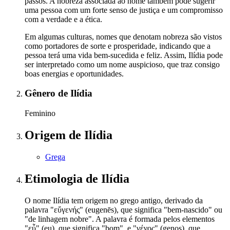
passos. A nobreza associada ao nome também pode sugerir
uma pessoa com um forte senso de justiça e um compromisso
com a verdade e a ética.
Em algumas culturas, nomes que denotam nobreza são vistos
como portadores de sorte e prosperidade, indicando que a
pessoa terá uma vida bem-sucedida e feliz. Assim, Ilídia pode
ser interpretado como um nome auspicioso, que traz consigo
boas energias e oportunidades.
Gênero
de Ilídia
Feminino
Origem
de Ilídia
Grega
Etimologia
de Ilídia
O nome Ilídia tem origem no grego antigo, derivado da
palavra "εὔγενής" (eugenēs), que significa "bem-nascido" ou
"de linhagem nobre". A palavra é formada pelos elementos
"εὖ" (eu), que significa "bom", e "γένος" (genos), que