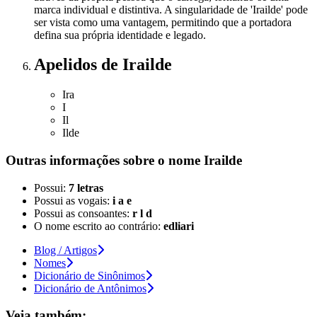
marca individual e distintiva. A singularidade de 'Irailde' pode
ser vista como uma vantagem, permitindo que a portadora
defina sua própria identidade e legado.
Apelidos
de Irailde
Ira
I
Il
Ilde
Outras informações sobre
o nome
Irailde
Possui:
7 letras
Possui as vogais:
i a e
Possui as consoantes:
r l d
O nome escrito ao contrário:
edliari
Blog / Artigos
Nomes
Dicionário de Sinônimos
Dicionário de Antônimos
Veja também: