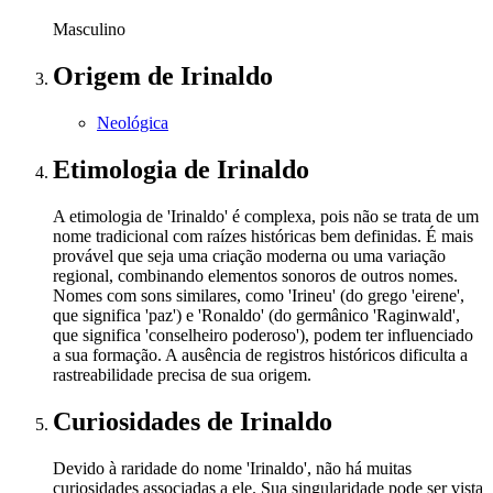
Masculino
Origem
de Irinaldo
Neológica
Etimologia
de Irinaldo
A etimologia de 'Irinaldo' é complexa, pois não se trata de um
nome tradicional com raízes históricas bem definidas. É mais
provável que seja uma criação moderna ou uma variação
regional, combinando elementos sonoros de outros nomes.
Nomes com sons similares, como 'Irineu' (do grego 'eirene',
que significa 'paz') e 'Ronaldo' (do germânico 'Raginwald',
que significa 'conselheiro poderoso'), podem ter influenciado
a sua formação. A ausência de registros históricos dificulta a
rastreabilidade precisa de sua origem.
Curiosidades
de Irinaldo
Devido à raridade do nome 'Irinaldo', não há muitas
curiosidades associadas a ele. Sua singularidade pode ser vista