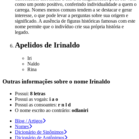
como um ponto positivo, conferindo individualidade a quem o
carrega. Nomes menos comuns tendem a se destacar e gerar
interesse, o que pode levar a perguntas sobre sua origem e
significado. A ausência de figuras históricas famosas com este
nome permite que o indivíduo crie sua própria história e
legado.
Apelidos
de Irinaldo
Iri
Naldo
Rina
Outras informações sobre
o nome
Irinaldo
Possui:
8 letras
Possui as vogais:
i a o
Possui as consoantes:
r n l d
O nome escrito ao contrário:
odlaniri
Blog / Artigos
Nomes
Dicionário de Sinônimos
Dicionário de Antônimos