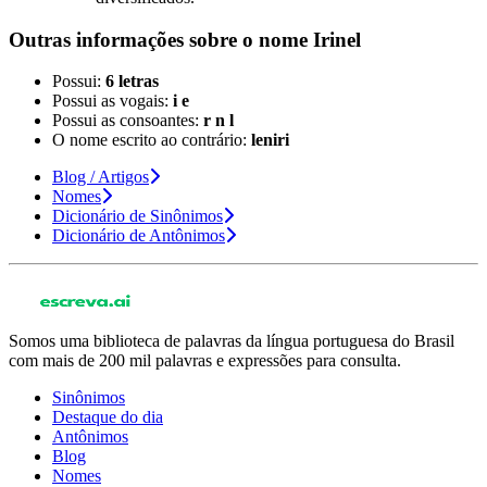
Outras informações sobre
o nome
Irinel
Possui:
6 letras
Possui as vogais:
i e
Possui as consoantes:
r n l
O nome escrito ao contrário:
leniri
Blog / Artigos
Nomes
Dicionário de Sinônimos
Dicionário de Antônimos
Somos uma biblioteca de palavras da língua portuguesa do Brasil
com mais de 200 mil palavras e expressões para consulta.
Sinônimos
Destaque do dia
Antônimos
Blog
Nomes