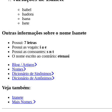
Isabel
Isadora
Isana
Isete
Outras informações sobre
o nome
Isanete
Possui:
7 letras
Possui as vogais:
i a e
Possui as consoantes:
s n t
O nome escrito ao contrário:
etenasi
Blog / Artigos
Nomes
Dicionário de Sinônimos
Dicionário de Antônimos
Veja também:
Izanete
Mais Nomes