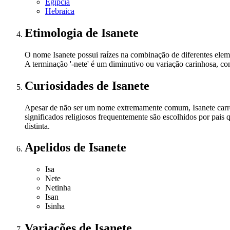
Egípcia
Hebraica
Etimologia
de Isanete
O nome Isanete possui raízes na combinação de diferentes eleme
A terminação '-nete' é um diminutivo ou variação carinhosa, c
Curiosidades
de Isanete
Apesar de não ser um nome extremamente comum, Isanete carrega
significados religiosos frequentemente são escolhidos por pais 
distinta.
Apelidos
de Isanete
Isa
Nete
Netinha
Isan
Isinha
Variações
de Isanete